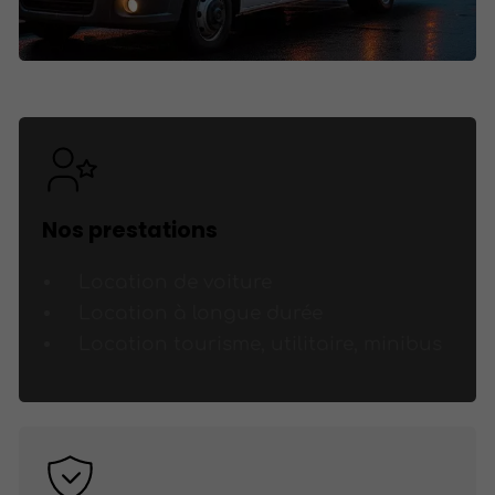
Nos prestations
Location de voiture
Location à longue durée
Location tourisme, utilitaire, minibus