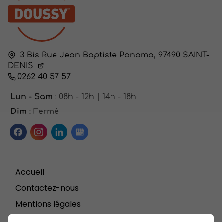
3 Bis Rue Jean Baptiste Ponama,
97490
SAINT-
DENIS
0262 40 57 57
Lun - Sam
: 08h - 12h | 14h - 18h
Dim
: Fermé
Accueil
Contactez-nous
Mentions légales
Plan du site