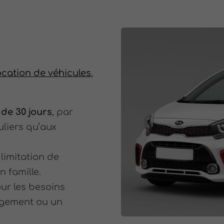
ocation de véhicules
,
 de 30 jours
, par
uliers qu’aux
limitation de
 famille.
our les besoins
gement ou un