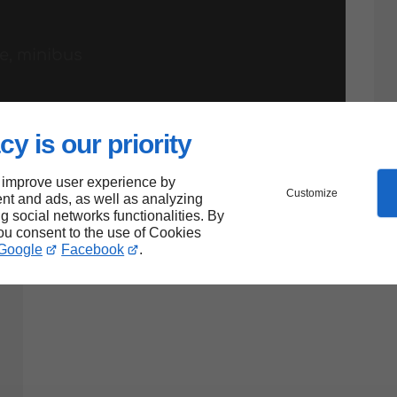
re, minibus
cy is our priority
 improve user experience by
Customize
nt and ads, as well as analyzing
ng social networks functionalities. By
you consent to the use of Cookies
Google
Facebook
.