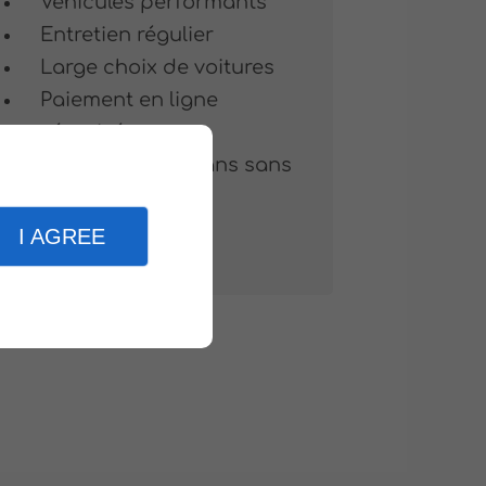
Véhicules performants
Entretien régulier
Large choix de voitures
Paiement en ligne
sécurisé
Location dès 18 ans sans
surcoût sur votre
réservation
I AGREE