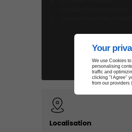
Location de voiture
Location à longue durée
Location tourisme, utilitai
Your priva
We use Cookies to
personalising conte
traffic and optimizi
clicking "I Agree" 
from our providers
Localisation