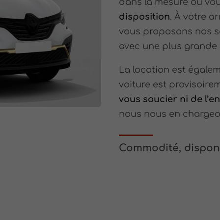
dans la mesure où vo
disposition
. À votre a
vous proposons nos ser
avec une plus grande d
La location est égale
voiture est provisoire
vous soucier ni de l’en
nous nous en chargeo
Commodité, disponi