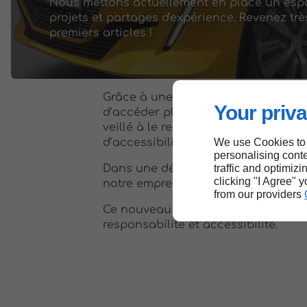
Nous mettons actuellement en place un espa
projets et partages d'expérience. Revenez tr
premiers articles !
Grâce à une navigation simplifiée 
Your priva
d’accéder plus facilement à nos se
veillé à le rendre plus inclusif, en 
We use Cookies to
d’accessibilité afin que tout le mon
personalising conte
traffic and optimizi
Dans une démarche écoresponsable,
clicking "I Agree" 
notre empreinte numérique.
from our providers
Ce nouveau site incarne nos valeurs
responsabilité et accessibilité.