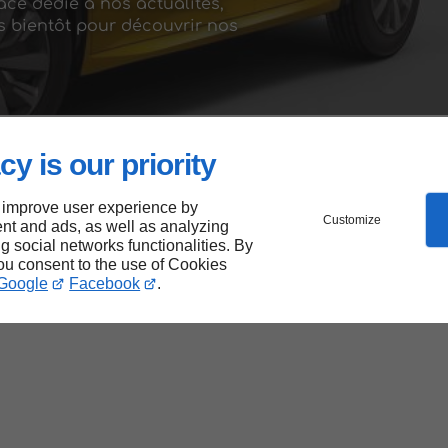
ce dédié à nos actualités,
ès bientôt pour découvrir nos
et un design épuré, notre site permet à chacun
cy is our priority
rvices et informations. Nous avons également
respectant les meilleures pratiques
 improve user experience by
de puisse en profiter pleinement.
Customize
nt and ads, as well as analyzing
ng social networks functionalities. By
 nous avons optimisé notre site pour réduire
you consent to the use of Cookies
Google
Facebook
.
 et notre volonté d’allier performance,